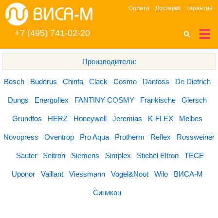
Оплата
Доставка
Гарантия
+7 (495) 741-02-20
Производители:
Bosch
Buderus
Chinfa
Clack
Cosmo
Danfoss
De Dietrich
Dungs
Energoflex
FANTINY COSMY
Frankische
Giersch
Grundfos
HERZ
Honeywell
Jeremias
K-FLEX
Meibes
Novopress
Oventrop
Pro Aqua
Protherm
Reflex
Rossweiner
Sauter
Seitron
Siemens
Simplex
Stiebel Eltron
TECE
Uponor
Vaillant
Viessmann
Vogel&Noot
Wilo
ВИСА-М
Синикон