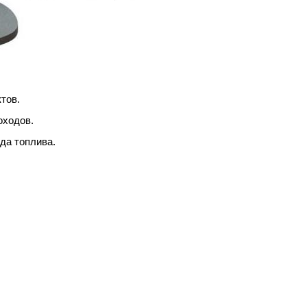
тов.
оходов.
да топлива.