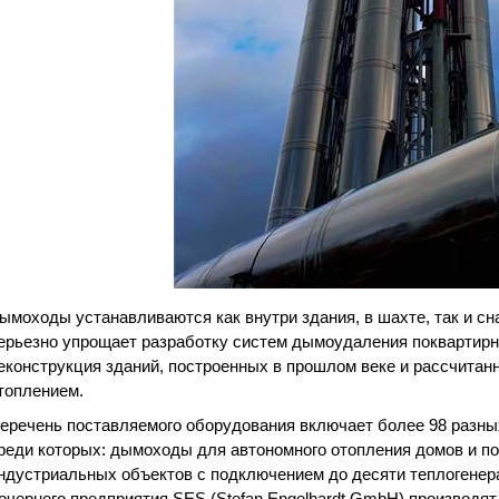
ымоходы устанавливаются как внутри здания, в шахте, так и сн
ерьезно упрощает разработку систем дымоудаления поквартирно
еконструкция зданий, построенных в прошлом веке и рассчитан
топлением.
еречень поставляемого оборудования включает более 98 разны
реди которых: дымоходы для автономного отопления домов и по
ндустриальных объектов с подключением до десяти теплогенер
очернего предприятия SES (Stefan Engelhardt GmbH) производя