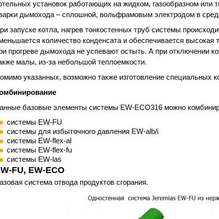
отельных установок работающих на жидком, газообразном или т
варки дымохода – сплошной, вольфрамовым электродом в среде 
ри запуске котла, нагрев тонкостенных труб системы происходи
меньшается количество конденсата и обеспечивается высокая т
ри прогреве дымохода не успевают остыть. А при отключении к
акже малы, из-за небольшой теплоемкости.
омимо указанных, возможно также изготовление специальных к
омбинирование
анные базовые элементы системы EW-ECO316 можно комбиниро
системы EW-FU
системы для избыточного давления EW-alb/i
системы EW-flex-al
системы EW-flex-fu
системы EW-las
W-FU, EW-ECO
азовая система отвода продуктов сгорания.