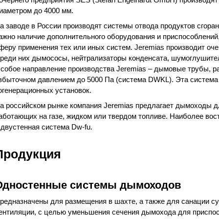
иаметром до 4000 мм.
а заводе в России производят системы отвода продуктов сгоран
ажно наличие дополнительного оборудования и приспособлений,
феру применения тех или иных систем. Jeremias производит оче
реди них дымососы, нейтрализаторы конденсата, шумоглушители,
собое направление производства Jeremias – дымовые трубы, р
збыточном давлением до 5000 Па (система DWKL). Эта система 
огенерационных установок.
а российском рынке компания Jeremias предлагает дымоходы д
аботающих на газе, жидком или твердом топливе. Наиболее во
 двустенная система Dw-fu.
Продукция
Одностенные системы дымоходов
редназначены для размещения в шахте, а также для санации 
ентиляции, с целью уменьшения сечения дымохода для приспо