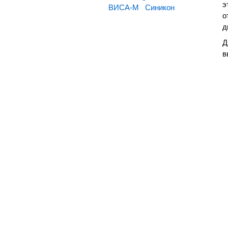
э
ВИСА-М
Синикон
о
д
Д
в