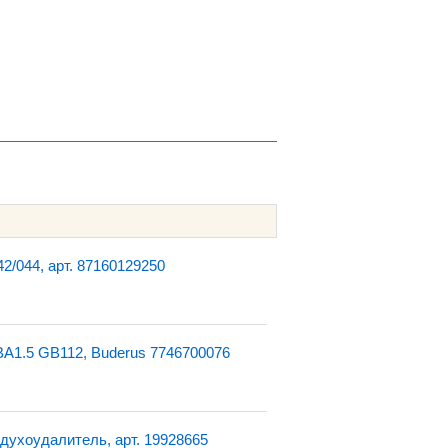
2/044, арт. 87160129250
A1.5 GB112, Buderus 7746700076
духоудалитель, арт. 19928665