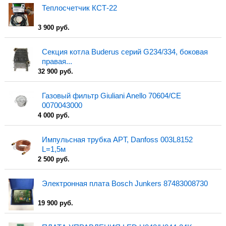
Теплосчетчик КСТ-22
3 900 руб.
Секция котла Buderus серий G234/334, боковая
правая...
32 900 руб.
Газовый фильтр Giuliani Anello 70604/CE
0070043000
4 000 руб.
Импульсная трубка APT, Danfoss 003L8152
L=1,5м
2 500 руб.
Электронная плата Bosch Junkers 87483008730
19 900 руб.