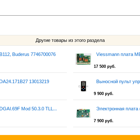
Другие товары из этого раздела
B112, Buderus 7746700076
Viessmann плата M
17 500 руб.
LOA24.171B27 13013219
Выносной пульт упра
9 900 руб.
GAI.69F Mod 50.3.0 TLL...
Электронная плата (
7 900 руб.