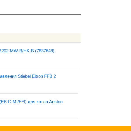
B202-MW-B/HK-B (7837648)
вления Stiebel Eltron FFB 2
EB C-MI/FFI) для котла Ariston