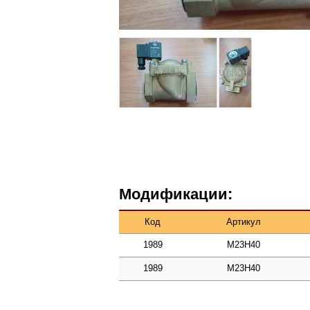
Модификации:
Код
Артикул
1989
M23H40
1989
M23H40